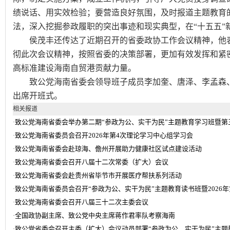
绩说话、用实效检验；要营造良好氛围，及时报道主题教育
法，深入挖掘参政履职的突出事迹和现实典型，在“十五五”
侯茂丰还传达了近期召开的省委政协工作会议精神，他表
彻此次会议精神，按照省委的决策部署，更加有效发挥和紧
高标准建设海南自贸港贡献力量。
致公党海南省委会领导班子成员李加奎、唐泽、李孟森、
出席开班式。
相关报道
致公党海南省委会举办第二期“参政为公、实干为民”主题教育学习班暨
·
致公党海南省委员会召开2026年第4次理论学习中心组学习会
·
致公党海南省委会赴琼海、儋州开展助力健康社区试点建设活动
·
致公党海南省委会召开八届十二次常委（扩大）会议
·
致公党海南省委会赴贵州省毕节市开展医疗帮扶系列活动
·
致公党海南省委员会召开“参政为公、实干为民”主题教育读书班暨2026
·
致公党海南省委会召开八届三十二次主委会议
·
全国政协副主席、致公党中央主席蒋作君率队考察海南
·
致公党省委会召开主委（扩大）会议动员部署“参政为公、实干为民”主题
·