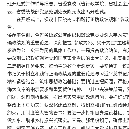
班开班式并作辅导报告，省委党校（省行政学院、省社会主
云，省委统战部党派处副处长陈元谋出席开班式。
在开班式上，侯茂丰围绕树立和践行正确政绩观和“参政
告。
侯茂丰强调，全省各级致公党组织和致公党员要深入学习贯
确政绩观的重要论述，深刻把握“参政为公、实干为民”主题
参政为公、实干为民的具体工作中。一是提高政治站位，充
要深刻认识政绩观对党和国家事业发展的重大意义，扎实推
二是把握任务要求，推动主题教育走深走实。要坚持第一议
书记关于树立和践行正确政绩观的重要论述与习近平总书记致
精神紧密结合，筑牢思想政治基础；要精准查摆问题，严格
海大文章的指示要求和重要贺信精神、中共中央决策部署，
问题，深刻剖析根源，提出务实管用的改进措施；要抓好整
整改上下真功夫；要深化建章立制，将树立和践行正确政绩
约束，用制度管人管物管事；要进一步打牢自身建设基础、
做实事、助推乡村振兴抓落实。三是加强组织领导，确保主
际，制定实施方案，成立工作机构，引导广大党员投身调查