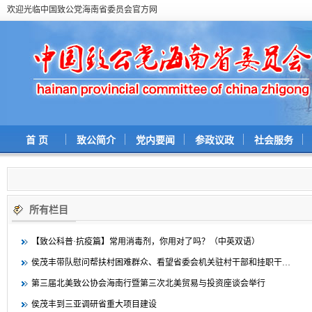
欢迎光临中国致公党海南省委员会官方网
首 页
致公简介
党内要闻
参政议政
社会服务
所有栏目
【致公科普·抗疫篇】常用消毒剂，你用对了吗？（中英双语）
侯茂丰带队慰问帮扶村困难群众、看望省委会机关驻村干部和挂职干…
第三届北美致公协会海南行暨第三次北美贸易与投资座谈会举行
侯茂丰到三亚调研省重大项目建设