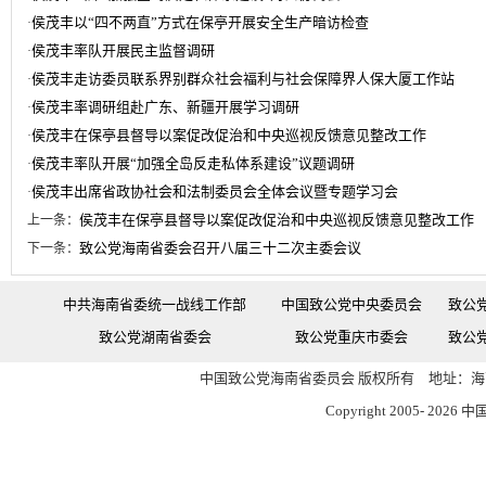
侯茂丰以“四不两直”方式在保亭开展安全生产暗访检查
·
侯茂丰率队开展民主监督调研
·
侯茂丰走访委员联系界别群众社会福利与社会保障界人保大厦工作站
·
侯茂丰率调研组赴广东、新疆开展学习调研
·
侯茂丰在保亭县督导以案促改促治和中央巡视反馈意见整改工作
·
侯茂丰率队开展“加强全岛反走私体系建设”议题调研
·
侯茂丰出席省政协社会和法制委员会全体会议暨专题学习会
·
侯茂丰在保亭县督导以案促改促治和中央巡视反馈意见整改工作
上一条：
致公党海南省委会召开八届三十二次主委会议
下一条：
中共海南省委统一战线工作部
中国致公党中央委员会
致公
致公党湖南省委会
致公党重庆市委会
致公
中国致公党海南省委员会 版权所有 地址：海南
Copyright 2005-
2026 中