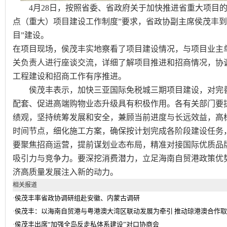
4月28日，按照省委、省政府关于加快推进省重大项目的
点（重大）项目建设工作制度”要求，省政协副主席侯茂丰到
目”建设。
在项目现场，侯茂丰实地察看了项目建设情况，与项目业主
关负责人进行座谈交流，详细了解项目推进和招商情况，协
工程建设和招商工作有序推进。
侯茂丰表示，加快三亚国际免税城三期项目建设，对完善
配套、促进高端购物业态升级具有积极作用。各有关部门要
绩观，坚持统筹发展和安全，兼顾当前进度与长远效益，高
时间节点，细化施工方案，确保按计划完成各阶段建设任务
要聚焦招商运营，提前谋划业态布局，精准对接国际优质品
吸引力与竞争力。要深挖消费潜力，立足海南自贸港政策优
济高质量发展注入新的动力。
相关报道
侯茂丰率省政协调研组赴安徽、内蒙古调研
·
侯茂丰：以海南自贸港与粤港澳大湾区联动发展为牵引 推动琼港澳合作
·
侯茂丰出席“加强全岛反走私体系建设”对口协商会
·