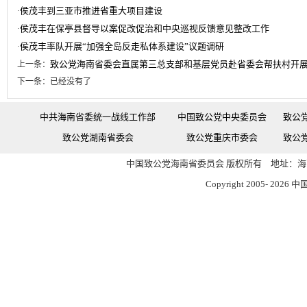
侯茂丰到三亚市推进省重大项目建设
·
侯茂丰在保亭县督导以案促改促治和中央巡视反馈意见整改工作
·
侯茂丰率队开展“加强全岛反走私体系建设”议题调研
·
致公党海南省委会直属第三总支部和基层党员赴省委会帮扶村开
上一条：
下一条：已经没有了
中共海南省委统一战线工作部
中国致公党中央委员会
致公
致公党湖南省委会
致公党重庆市委会
致公
中国致公党海南省委员会 版权所有 地址：海南
Copyright 2005-
2026 中