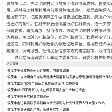
展帮扶活动，推动尖岭村定点帮扶工作取得新成效。要发挥
用，辐射带动村民利用房前屋后种植斑斓叶、发展庭院经济
和挂职干部，把服务保障工作做得更加细致周到，解决好他
造更好的条件。驻村干部要继续履行好驻村职责，进一步贯
部署要求，再接再厉、担当作为，为助推尖岭村乡村振兴作
炼机会，主动融入挂职单位，立足挂职岗位，勤思考多学习
板弱项，同时利用好参政党的参政议政平台，将挂职锻炼中
案建议、调研报告、社情民意信息等方式建言献策，为海南
致公党海南省委会专职副主委李加奎，省委会机关相关处
相关报道
侯茂丰率省政协调研组赴安徽、内蒙古调研
·
侯茂丰：以海南自贸港与粤港澳大湾区联动发展为牵引 推动琼港澳合作
·
侯茂丰出席“加强全岛反走私体系建设”对口协商会
·
侯茂丰以“四不两直”方式在保亭开展安全生产暗访检查
·
侯茂丰率队开展民主监督调研
·
侯茂丰走访委员联系界别群众社会福利与社会保障界人保大厦工作站
·
侯茂丰率调研组赴广东、新疆开展学习调研
·