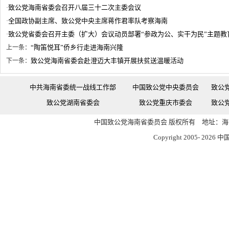
致公党海南省委会召开八届三十二次主委会议
·
全国政协副主席、致公党中央主席蒋作君率队考察海南
·
致公党省委会召开主委（扩大）会议动员部署“参政为公、实干为民”主题教
·
“陶笛悦耳”侨乡行走进海南兴隆
上一条：
致公党海南省委会赴澄迈大丰镇开展扶贫送温暖活动
下一条：
中共海南省委统一战线工作部
中国致公党中央委员会
致公
致公党湖南省委会
致公党重庆市委会
致公
中国致公党海南省委员会 版权所有 地址：海南
Copyright 2005-
2026 中