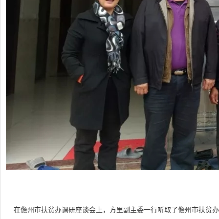
在儋州市扶贫办调研座谈会上，方里副主委一行听取了儋州市扶贫办