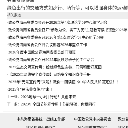
有益身体健康
绿色出行的交通方式如步行、骑行等，可以增强身体的运动
相关报道
致公党海南省委员会召开2026年第4次理论学习中心组学习会
·
致公党海南省委员会召开“参政为公、实干为民”主题教育读书班暨2026
·
致公党海南省委会召开2026年第1次理论学习中心组学习会
·
致公党海南省委会召开会议部署2026年重点工作
·
2026年度中国致公党海南省委员部门预算
·
致公党海南省委会召开2025年度领导班子民主生活会
·
2025生态文明宣传月：绘就绿色生态卷，同筑和谐好家园
·
【2025年网络安全宣传周】网络安全知识宣传手册
·
2025年“宪法宣传周”来啦！教你一图读懂《中华人民共和国宪法》！
·
2025年“民法典宣传月”来了！
·
2023地球一小时 | 行动！共创未来
上一条：
2023年全国节能宣传周｜节能降碳，你我同行
下一条：
中共海南省委统一战线工作部
中国致公党中央委员会
致公
致公党湖南省委会
致公党重庆市委会
致公