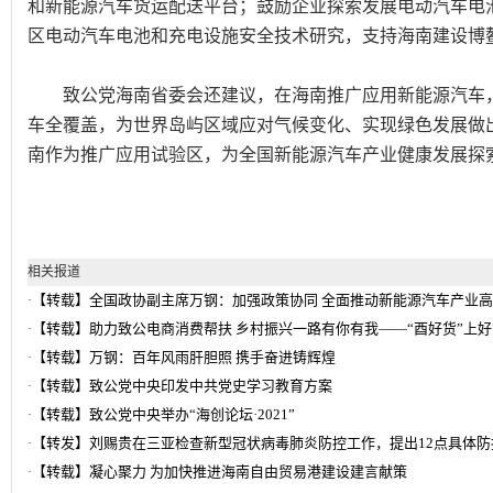
和新能源汽车货运配送平台；鼓励企业探索发展电动汽车电
区电动汽车电池和充电设施安全技术研究，支持海南建设博
致公党海南省委会还建议，在海南推广应用新能源汽车，争
车全覆盖，为世界岛屿区域应对气候变化、实现绿色发展做
南作为推广应用试验区，为全国新能源汽车产业健康发展探索
相关报道
【转载】全国政协副主席万钢：加强政策协同 全面推动新能源汽车产业
·
【转载】助力致公电商消费帮扶 乡村振兴一路有你有我——“酉好货”上
·
【转载】万钢：百年风雨肝胆照 携手奋进铸辉煌
·
【转载】致公党中央印发中共党史学习教育方案
·
【转载】致公党中央举办“海创论坛·2021”
·
【转发】刘赐贵在三亚检查新型冠状病毒肺炎防控工作，提出12点具体防
·
【转载】凝心聚力 为加快推进海南自由贸易港建设建言献策
·