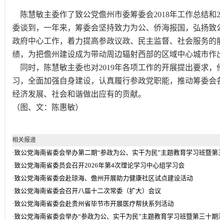
陈慧敏主委作了致公党儋州市委筹委会2018年工作总结和2
委谈到，一年来，筹委会坚持致力为公、侨海报国，弘扬致
政府中心工作，着力提高参政议政、民主监督、社会服务的
绩，为把儋州建设成为带动周边辐射西部的区域中心城市作
同时，陈慧敏主委也对2019年各项工作的开展提出要求，
习，全面加强自身建设，认真履行参政党职能，推动筹委会
经济发展、社会和谐做出应有的贡献。
（图、文：陈惠敏）
相关报道
致公党海南省委会举办第二期“参政为公、实干为民”主题教育学习班暨
·
致公党海南省委员会召开2026年第4次理论学习中心组学习会
·
致公党海南省委会赴琼海、儋州开展助力健康社区试点建设活动
·
致公党海南省委会召开八届十二次常委（扩大）会议
·
致公党海南省委会赴贵州省毕节市开展医疗帮扶系列活动
·
致公党海南省委会举办“参政为公、实干为民”主题教育学习班暨第三十期
·