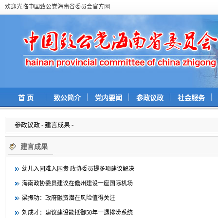
欢迎光临中国致公党海南省委员会官方网
首 页
致公简介
党内要闻
参政议政
社会服务
参政议政
-
建言成果
-
建言成果
幼儿入园难入园贵 政协委员提多项建议解决
海南政协委员建议在儋州建设一座国际机场
梁振功：政府融资潜在风险值得关注
刘成才：建议建设能抵御50年一遇排涝系统